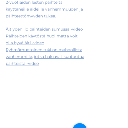
2-vuotiaiden lasten päihteitä
käyttäneille äideille vanhemmuuden ja
päihteettömyyden tukea.
Äitiyden ilo päihteiden sumussa -video
Päihteiden käytöstä huolimatta voit
olla hyvä äiti -video
Ryhmämuotoinen tuki on mahdollista
vanhemmille, jotka haluavat kuntoutua
päihteistä -video