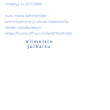
ilmestyy to
26.11.2026
.
Auta meitä kehittämään
toimintaamme ja vastaa Valkonauha-
lehden lukijakyselyyn:
https://forms.office.com/e/zB76KRrVaV
Viimeisin
julkaisu