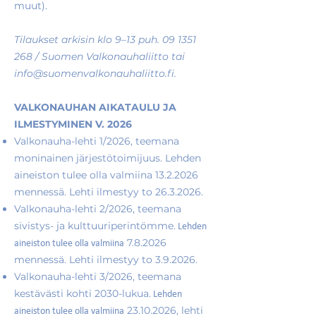
muut).
Tilaukset arkisin klo 9–13 puh.
09 1351
268
/ Suomen Valkonauhaliitto tai
info@suomenvalkonauhaliitto.fi
.
VALKONAUHAN AIKATAULU JA
ILMESTYMINEN V. 2026
Valkonauha-lehti 1/2026, teemana
moninainen järjestötoimijuus. Lehden
aineiston tulee olla valmiina
13.2.2026
mennessä. L
ehti ilmestyy to
26.3.2026
.
Valkonauha-lehti 2/2026, teemana
sivistys- ja kulttuuriperintömme.
Lehden
7.8.2026
aineiston tulee olla valmiina
mennessä. Lehti ilmestyy to 3.9.2026.
Valkonauha-lehti 3/2026, teemana
kestävästi kohti 2030-lukua.
Lehden
23.10.2026
, lehti
aineiston tulee olla valmiina