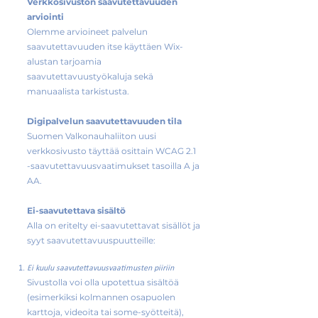
Verkkosivuston saavutettavuuden
arviointi
Olemme arvioineet palvelun
saavutettavuuden itse käyttäen Wix-
alustan tarjoamia
saavutettavuustyökaluja sekä
manuaalista tarkistusta.
Digipalvelun saavutettavuuden tila
Suomen Valkonauhaliiton uusi
verkkosivusto täyttää osittain WCAG 2.1
-saavutettavuusvaatimukset tasoilla A ja
AA.
Ei-saavutettava sisältö
Alla on eritelty ei-saavutettavat sisällöt ja
syyt saavutettavuuspuutteille:
Ei kuulu saavutettavuusvaatimusten piiriin
Sivustolla voi olla upotettua sisältöä
(esimerkiksi kolmannen osapuolen
karttoja, videoita tai some-syötteitä),