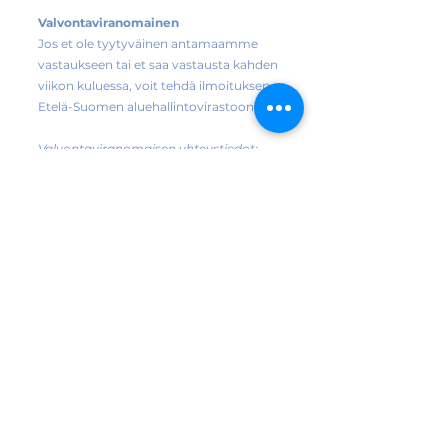
Valvontaviranomainen
Jos et ole tyytyväinen antamaamme
vastaukseen tai et saa vastausta kahden
viikon kuluessa, voit tehdä ilmoituksen
Etelä-Suomen aluehallintovirastoon.
Valvontaviranomaisen yhteystiedot:
Etelä-Suomen aluehallintovirasto
Saavutettavuuden valvonnan yksikkö
www.saavutettavuusvaatimukset.fi
saavutettavuus(at)avi.fi
Puhelin: 0295 016 000 (vaihde)
Suomen Valkonauhaliitto - Förbundet
Vita Bandet i Finland ry
Liisankatu 27 A 3 00170 Helsinki
Puh. 09 135 1268 (arkisin klo 9–13 )