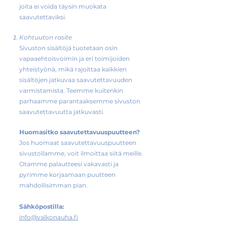
joita ei voida täysin muokata
saavutettaviksi.
Kohtuuton rasite
Sivuston sisältöjä tuotetaan osin
vapaaehtoisvoimin ja eri toimijoiden
yhteistyönä, mikä rajoittaa kaikkien
sisältöjen jatkuvaa saavutettavuuden
varmistamista. Teemme kuitenkin
parhaamme parantaaksemme sivuston
saavutettavuutta jatkuvasti.
Huomasitko saavutettavuuspuutteen?
Jos huomaat saavutettavuuspuutteen
sivustollamme, voit ilmoittaa siitä meille.
Otamme palautteesi vakavasti ja
pyrimme korjaamaan puutteen
mahdollisimman pian.
Sähköpostilla:
info@valkonauha.fi