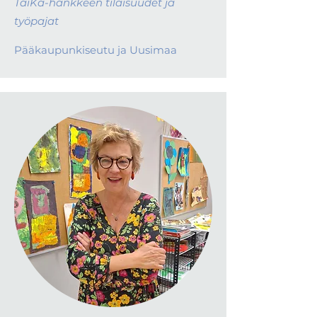
TaiKa-hankkeen tilaisuudet ja
työpajat
Pääkaupunkiseutu ja Uusimaa