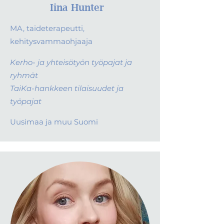
Iina Hunter
MA, taideterapeutti,
kehitysvammaohjaaja
Kerho- ja yhteisötyön työpajat ja
ryhmät
TaiKa-hankkeen tilaisuudet ja
työpajat
Uusimaa ja muu Suomi