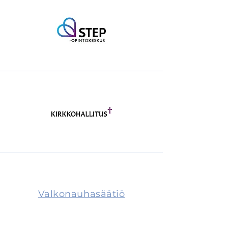
Valkonauhasäätiö