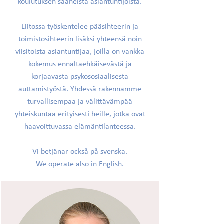
koulutuksen saaneista asiantuntijoista.
Liitossa työskentelee pääsihteerin ja
toimistosihteerin lisäksi yhteensä noin
viisitoista asiantuntijaa, joilla on vankka
kokemus ennaltaehkäisevästä ja
korjaavasta psykososiaalisesta
auttamistyöstä. Yhdessä rakennamme
turvallisempaa ja välittävämpää
yhteiskuntaa erityisesti heille, jotka ovat
haavoittuvassa elämäntilanteessa.
Vi betjänar också på svenska.
We operate also in English.