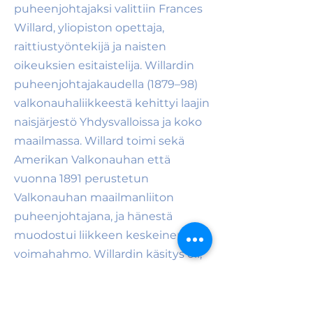
puheenjohtajaksi valittiin Frances
Willard, yliopiston opettaja,
raittiustyöntekijä ja naisten
oikeuksien esitaistelija. Willardin
puheenjohtajakaudella (1879–98)
valkonauhaliikkeestä kehittyi laajin
naisjärjestö Yhdysvalloissa ja koko
maailmassa. Willard toimi sekä
Amerikan Valkonauhan että
vuonna 1891 perustetun
Valkonauhan maailmanliiton
puheenjohtajana, ja hänestä
muodostui liikkeen keskeinen
voimahahmo. Willardin käsitys oli,
että "vallankumous ei koskaan
liiku taaksepäin". Hän saikin
aikalaisensa tehokkaaseen