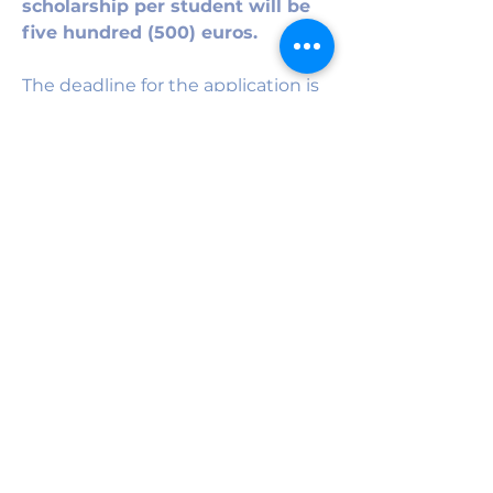
scholarship per student will be 
five hundred (500) euros.
The deadline for the application is 
28.2.2026. The scholarships will be 
awarded to recipients in The 
Finnish White Ribbon Association 
Spring Meeting on April 25, 2026.
The form of the grant applications 
are free. Please include a copy of 
your academic record / transcript 
of studies, a thesis plan and 
information about your thesis 
supervisor(s). Grant applications 
should be addressed to the Board 
of The Finnish White Ribbon 
Union.