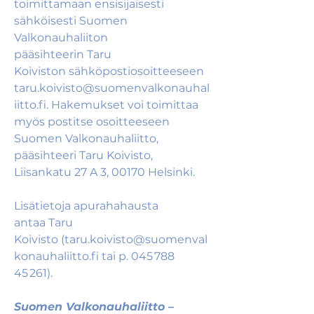
toimittamaan ensisijaisesti 
sähköisesti Suomen 
Valkonauhaliiton 
pääsihteerin Taru 
Koiviston sähköpostiosoitteeseen 
taru.koivisto@suomenvalkonauhal
iitto.fi
. Hakemukset voi toimittaa 
myös postitse osoitteeseen 
Suomen Valkonauhaliitto, 
pääsihteeri Taru Koivisto, 
Liisankatu 27 A 3, 00170 Helsinki. 
Lisätietoja apurahahausta 
antaa Taru 
Koivisto (
taru.koivisto@suomenval
konauhaliitto.fi
 tai p. 045 788 
45 261). 
Suomen Valkonauhaliitto – 