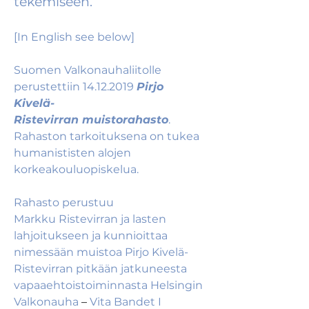
tekemiseen.
[In English see below]
Suomen Valkonauhaliitolle 
perustettiin 14.12.2019 
Pirjo 
Kivelä-
Ristevirran muistorahasto
. 
Rahaston tarkoituksena on tukea 
humanististen alojen 
korkeakouluopiskelua. 
Rahasto perustuu 
Markku Ristevirran ja lasten 
lahjoitukseen ja kunnioittaa 
nimessään muistoa Pirjo Kivelä-
Ristevirran pitkään jatkuneesta 
vapaaehtoistoiminnasta Helsingin 
Valkonauha 
–
 Vita Bandet I 