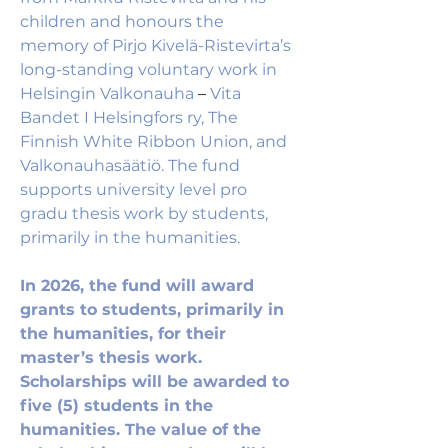
children and honours the 
memory of Pirjo Kivelä-Ristevirta’s 
long-standing voluntary work in 
Helsingin Valkonauha 
–
 Vita 
Bandet I Helsingfors ry, The 
Finnish White Ribbon Union, and 
Valkonauhasäätiö. The fund 
supports university level pro 
gradu thesis work by students, 
primarily in the humanities.
In 2026, the fund will award 
grants to students, primarily in 
the humanities, for their 
master’s thesis work. 
Scholarships
 will be awarded to 
five (5) students in the 
humanities. The value of the 