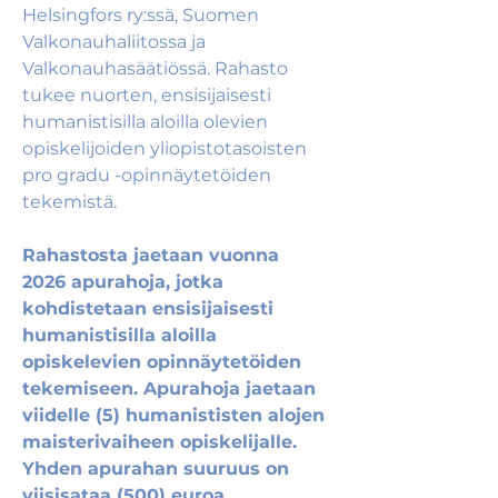
Helsingfors ry:ssä, Suomen 
Valkonauhaliitossa ja 
Valkonauhasäätiössä. Rahasto 
tukee nuorten, ensisijaisesti 
humanistisilla aloilla olevien 
opiskelijoiden yliopistotasoisten 
pro gradu -opinnäytetöiden 
tekemistä. 
Rahastosta jaetaan vuonna 
2026 apurahoja, jotka 
kohdistetaan ensisijaisesti 
humanistisilla aloilla 
opiskelevien opinnäytetöiden 
tekemiseen. Apurahoja jaetaan 
viidelle (5) humanististen alojen 
maisterivaiheen opiskelijalle. 
Yhden apurahan suuruus on 
viisisataa (500) euroa. 