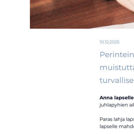
10.12.2025
Perintein
muistutt
turvallis
Anna lapselle 
juhlapyhien ai
Paras lahja la
lapselle mahd