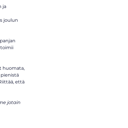
 ja 
s joulun 
panjan 
toimii 
at huomata, 
 pienistä 
iittää, että 
me jotain 