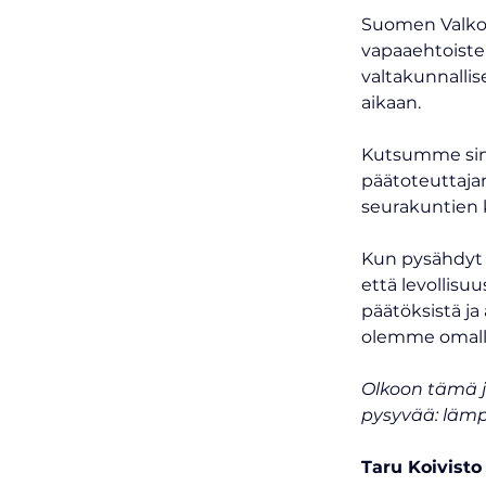
Suomen Valkon
vapaaehtoiste
valtakunnallis
aikaan.
Kutsumme sinu
päätoteuttajan
seurakuntien
Kun pysähdyt m
että levollisuu
päätöksistä ja 
olemme omalla
Olkoon tämä jo
pysyvää: lämpö
Taru Koivisto