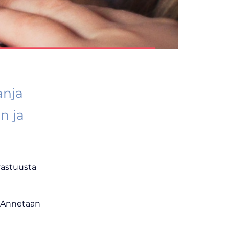
anja
n ja
astuusta 
. Annetaan 