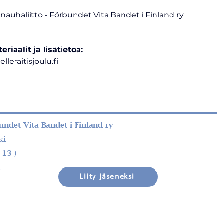
auhaliitto - Förbundet Vita Bandet i Finland ry
iaalit ja lisätietoa:
leraitisjoulu.fi
ndet Vita Bandet i Finland ry
ki
–13 )
i
Liity jäseneksi