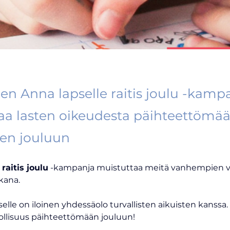
en Anna lapselle raitis joulu -kamp
aa lasten oikeudesta päihteettömää
een jouluun
raitis joulu
-kampanja muistuttaa meitä vanhempien v
kana.
pselle on iloinen yhdessäolo turvallisten aikuisten kanssa
ollisuus päihteettömään jouluun!