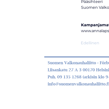
Pääsihteeri
Suomen Valkon
Kampanjamater
www.annalapsel
Edellinen
Suomen Valkonauhaliitto - Förbu
Liisankatu 27 A 3 00170 Helsin
Puh. 09 135 1268 (arkisin klo 9
info@suomenvalkonauhaliitto.f