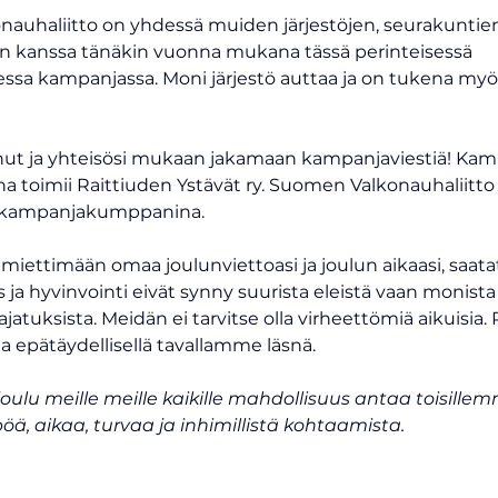
auhaliitto on yhdessä muiden järjestöjen, seurakuntien
n kanssa tänäkin vuonna mukana tässä perinteisessä 
essa kampanjassa. Moni järjestö auttaa ja on tukena myö
t ja yhteisösi mukaan jakamaan kampanjaviestiä! Kam
a toimii Raittiuden Ystävät ry. Suomen Valkonauhaliitto 
 kampanjakumppanina. 
iettimään omaa joulunviettoasi ja joulun aikaasi, saat
s ja hyvinvointi eivät synny suurista eleistä vaan monista
ajatuksista. Meidän ei tarvitse olla virheettömiä aikuisia. R
 epätäydellisellä tavallamme läsnä. 
ulu meille meille kaikille mahdollisuus antaa toisillem
ä, aikaa, turvaa ja inhimillistä kohtaamista. 