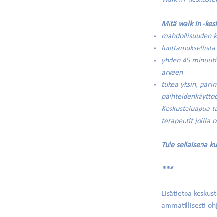
Walk in -keskuste
Mitä walk in -kes
mahdollisuuden k
luottamuksellista
yhden 45 minuuti
arkeen
tukea yksin, pari
päihteidenkäyttöön
Keskusteluapua ta
terapeutit joilla 
Tule sellaisena k
***
Lisätietoa keskus
ammatillisesti oh