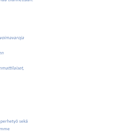
omaa tilannettaan.
 voimavaroja
en
mattilaiset,
a perhetyö sekä
tamme