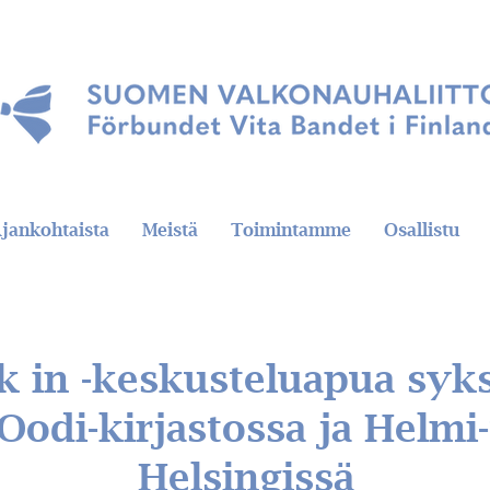
jankohtaista
Meistä
Toimintamme
Osallistu
k in -keskusteluapua syks
Oodi-kirjastossa ja Helmi-
Helsingissä