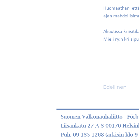
Huomaathan, ett
ajan mahdollisim
Akuutissa kriisit
Mieli ry:n kriisi
Edellinen
Suomen Valkonauhaliitto - Förbu
Liisankatu 27 A 3 00170 Helsin
Puh. 09 135 1268 (arkisin klo 9