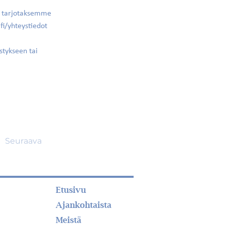
e tarjotaksemme
fi/yhteystiedot
stykseen tai
Seuraava
Etusivu
Ajankohtaista
Meistä