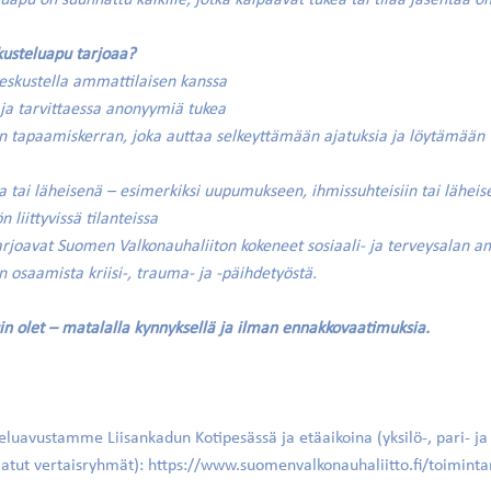
luapu on suunnattu kaikille, jotka kaipaavat tukea tai tilaa jäsentää 
kusteluapu tarjoaa?
eskustella ammattilaisen kanssa
 ja tarvittaessa anonyymiä tukea
n tapaamiskerran, joka auttaa selkeyttämään ajatuksia ja löytämään
na tai läheisenä – esimerkiksi uupumukseen, ihmissuhteisiin tai läheis
 liittyvissä tilanteissa
rjoavat Suomen Valkonauhaliiton kokeneet sosiaali- ja terveysalan am
on osaamista kriisi-, trauma- ja -päihdetyöstä.
uin olet – matalalla kynnyksellä ja ilman ennakkovaatimuksia.
teluavustamme Liisankadun Kotipesässä ja etäaikoina (yksilö-, pari- j
jatut vertaisryhmät):
https://www.suomenvalkonauhaliitto.fi/toimin