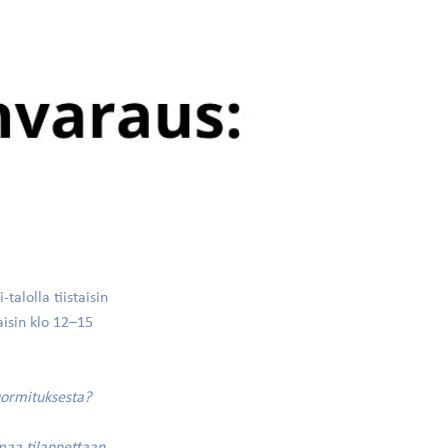
alolla tiistaisin
aisin klo 12–15
uormituksesta?