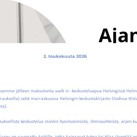
2. toukokuuta 2026
joamme jälleen maksutonta walk in -keskusteluapua Helsingissä Helmi-t
rauksella) sekä marraskuussa Helsingin keskustakirjasto Oodissa tiist
ta).
uksellista keskustelua mielen hyvinvoinnista, ihmissuhteista, arjen k