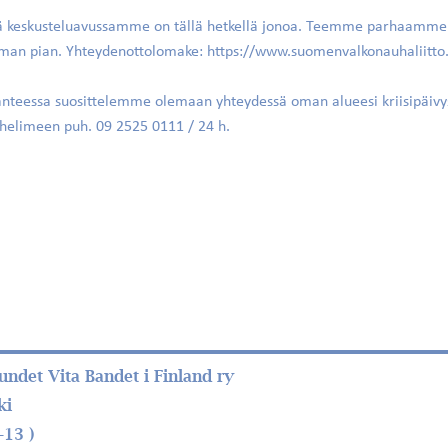
ä keskusteluavussamme on tällä hetkellä jonoa. Teemme parhaamm
man pian. Yhteydenottolomake:
https://www.suomenvalkonauhaliitto.
ilanteessa suosittelemme olemaan yhteydessä oman alueesi kriisipäivy
puhelimeen puh. 09 2525 0111 / 24 h.
ndet Vita Bandet i Finland ry
ki
–13 )