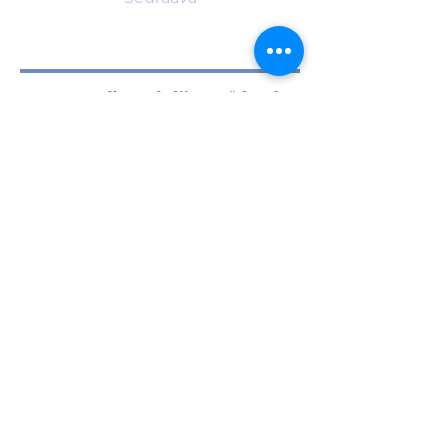
Suomen Valkonauhaliitto - Förbundet
Vita Bandet i Finland ry
Liisankatu 27 A 3 00170 Helsinki
Puh. 09 135 1268 (arkisin klo 9–13 )
info@suomenvalkonauhaliitto.fi
Liity jäseneksi
FI
EN
SVE
Saavutettavuusseloste
Tietosuojaseloste