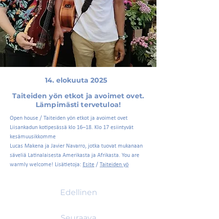
14. elokuuta 2025
Taiteiden yön etkot ja avoimet ovet.
Lämpimästi tervetuloa!
Open house / Taiteiden yön etkot ja avoimet ovet
Liisankadun kotipesässä klo 16–18. Klo 17 esiintyvät
kesämuusikkomme
Lucas Makena ja Javier Navarro, jotka tuovat mukanaan
säveliä Latinalaisesta Amerikasta ja Afrikasta. You are
warmly welcome! Lisätietoja:
Esite
/
Taiteiden yö
Edellinen
Seuraava