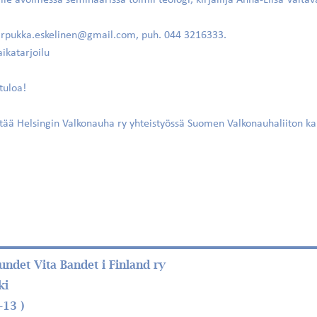
lle avoimessa seminaarissa toimii teologi, kirjailija Anna-Liisa Valtav
irpukka.eskelinen@gmail.com
, puh. 044 3216333.
ikatarjoilu
tuloa!
stää Helsingin Valkonauha ry yhteistyössä Suomen Valkonauhaliiton ka
ndet Vita Bandet i Finland ry
ki
–13 )