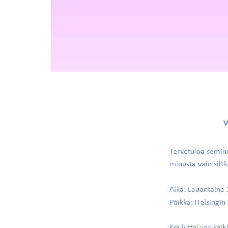
V
Tervetuloa seminaa
minusta vain siltä
Aika: Lauantaina 
Paikka: Helsingin