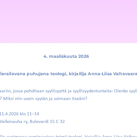
4. maaliskuuta 2026
ierailevana puhujana teologi, kirjailija Anna-Liisa Valtavaar
riin, jossa pohditaan syyllisyyttä ja syyllisyydentunteita: Olenko syyl
? Miksi niin usein syytän ja soimaan itseäni?
11.4.2026 klo 11–14
 Valkonauha ry, Bulevardi 15 C 32