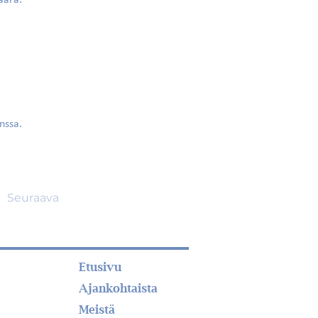
aara.
nssa.
Seuraava
Etusivu
Ajankohtaista
Meistä