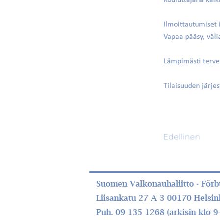
Kouluttajana kaiki
Ilmoittautumiset
Vapaa pääsy, välia
Lämpimästi terve
Tilaisuuden järje
Edellinen
Suomen Valkonauhaliitto - Förbu
Liisankatu 27 A 3 00170 Helsin
Puh. 09 135 1268 (arkisin klo 9