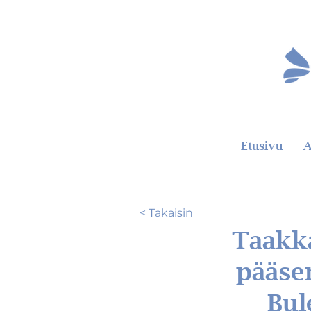
Etusivu
A
< Takaisin
Taakka
pääse
Bul