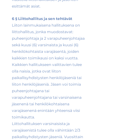
esittämät asiat.
6 § Liittohallitus ja sen tehtävät
Liiton lainmukaisena hallituksena on
liittohallitus, jonka muodostavat:
puheenjohtaja ja 2 varapuheenjohtajaa
sekä kuusi (6) varsinaista ja kuusi (6)
henkilökohtaista varajäsentä, joiden
kaikkien toimikausi on kaksi vuotta.
Kaikkien hallitukseen valittavien tulee
olla naisia, jotka ovat liiton
paikallisyhdistysten henkilöjäseniä tai
liiton henkilöjäseniä. Jäsen voi toimia
puheenjohtajana tai
varapuheenjohtajana tai varsinaisena
jäsenenä tai henkilökohtaisena
varajäsenenä enintään yhteensä viisi
toimikautta.
Liittohallituksen varsinaisista ja
varajäsenistä tulee olla vähintään 2/3
paikallisyhdistysten jäseniä. Vuosittain