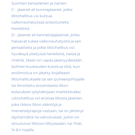
Suomen kansalainen ja nainen.
C - jäsenet eli kunniajäsenet, joiksi
liittohallitus voi kutsua
valkonauhatyössä ansioituneita
henkilöitä.
D - jäsenet eli kannattajajäsenet, jotka
haluavat tukea valkonauhatyötä ja sen
periaatteita ja joiksi liittohallitus voi
hyväksyä yksityisiä henkilöitä, naisia ja
miehiä. Jäsen on vapaa jäsenyydestään
kolmen kuukauden kuluttua siitä, kun
eroilmoitus on jätetty kirjallisesti
liittohallitukselle tai sen puheenjohtajalle
tai ilmoitettu eroamisesta liiton
kokouksen pöytäkirjaan merkittäväksi.
Liittohallitus voi erottaa liitosta jäsenen,
joka rikkoo liiton sääntöjä ja
menettelytapoja vastaan, tai on jättänyt
täyttämättä ne velvoitukset, joihin on
sitoutunut liittoon liittyessään, tai YhdL
14 §:n nojalla.