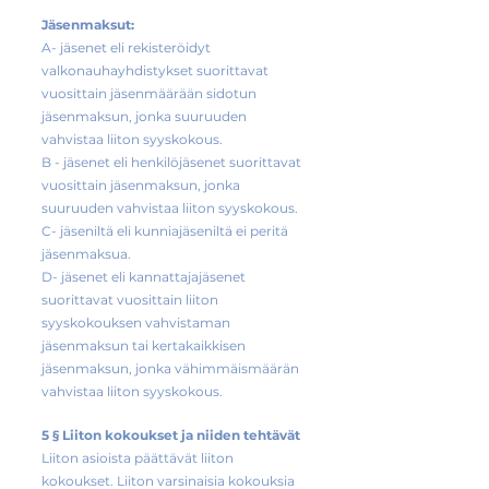
Jäsenmaksut:
A- jäsenet eli rekisteröidyt
valkonauhayhdistykset suorittavat
vuosittain jäsenmäärään sidotun
jäsenmaksun, jonka suuruuden
vahvistaa liiton syyskokous.
B - jäsenet eli henkilöjäsenet suorittavat
vuosittain jäsenmaksun, jonka
suuruuden vahvistaa liiton syyskokous.
C- jäseniltä eli kunniajäseniltä ei peritä
jäsenmaksua.
D- jäsenet eli kannattajajäsenet
suorittavat vuosittain liiton
syyskokouksen vahvistaman
jäsenmaksun tai kertakaikkisen
jäsenmaksun, jonka vähimmäismäärän
vahvistaa liiton syyskokous.
5 § Liiton kokoukset ja niiden tehtävät
Liiton asioista päättävät liiton
kokoukset. Liiton varsinaisia kokouksia