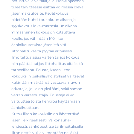
perustuvalla valtakirjalla. Henkilöjäsenen
tulee tarvittaessa esittää voimassa oleva
jäsenmaksutosite. Kevätkokous
pidetään huhti-toukokuun aikana ja
syyskokous loka-marraskuun aikana.
Ylimääräinen kokous on kutsuttava
koolle, jos vähintään 1/10 liiton
äänioikeutetuista jäsenistä sitä
liittohallitukselta pyytää erityisesti
ilmoitettua asiaa varten tai jos kokous
niin päättää tai jos liittohallitus pitää sitä
tarpeellisena. Edustajikseen liiton
kokouksiin paikallisyhdistykset valitsevat
kukin äänimääräänsä vastaavan luvun
edustajia, joilla on yksi ääni, sekä saman
verran varaedustajia. Edustaja ei voi
valtuuttaa toista henkilöä käyttämään
äänioikeuttaan.
Kutsu liiton kokouksiin on lähetettävä
jäsenille kirjeellisesti, Valkonauha-
lehdessä, sähköpostitse tai ilmoituksella
liiton nettisivuilla viimeistään neljä (4)