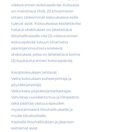
viikkoa ennen kokouspäivää. Kutsussa
on mainittava YhdL 23 § huomioon
ottaen tärkeimmät kokouksessa esille
tulevat asiat. Kokouksessa käsiteltäviksi
halutut ehdotukset on lähetettävä
liittohallitukselle viisi (5) viikkoa ennen
kokouspäivää lukuun ottamatta
sääntöjenmuutosta koskevia
ehdotuksia, jotka on lähetettävä kolme
(3) kuukautta ennen kokouspäivää.
Kevätkokouksen tehtävät
Valita kokouksen puheenjohtaja ja
pöytäkirjanpitäjä.
Valita kaksi pöytäkirjantarkastajaa.
Vahvistaa vuosikertomus ja tilinpäätös
sekä päättää vastuuvapauden
myöntämisestä liittohallitukselle ja
muille tilivelvollisille.
Käsitellä liittohallituksen ja jäsenten
esittämät asiat.