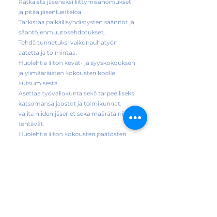
Ratkaista jäseneksi liittymisanomukset
ja pitää jäsenluetteloa.
Tarkistaa paikallisyhdistysten säännöt ja
sääntöjenmuutosehdotukset.
Tehdä tunnetuksi valkonauhatyön
aatetta ja toimintaa.
Huolehtia liiton kevät- ja syyskokouksen
ja ylimääräisten kokousten koolle
kutsumisesta.
Asettaa työvaliokunta sekä tarpeelliseksi
katsomansa jaostot ja toimikunnat,
valita niiden jäsenet sekä määrätä niiden
tehtävät.
Huolehtia liiton kokousten päätösten
toimeenpanosta.
Vahvistaa toimintaohjesääntö.
Vastata liiton talouden ja omaisuuden
hoidosta.
Valita edustajat eri keskusjärjestöjen
kokouksiin.
Liittohallitus ottaa liitolle pääsihteerin ja
tarpeelliseksi katsomansa toimihenkilöt.