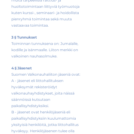
muita tarpeellisia raittius- ja
huoltotoimintaan liittyviä työmuotoja
kuten kurssi-, seminaari- ja hoidollista
pienryhmä toimintaa sekä muuta
vastaavaa toimintaa.
3 § Tunnukset
Toiminnan tunnuksena on: Jumalalle,
kodille ja isänmaalle. Liiton merkki on
valkoinen nauhasolmuke.
4 § Jäsenet
Suomen Valkonauhaliiton jäseniä ovat:
A - jäsenet eli liittohallituksen
hyväksymät rekisteröidyt
valkonauhayhdistykset, joita näissä
säännöissä kutsutaan
paikallisyhdistyksiksi.
B - jäsenet ovat henkilöjäseniä eli
paikallisyhdistyksiin kuulumattomia
yksityisiä henkilöitä, jotka liittohallitus
hyväksyy. Henkilöjäsenen tulee olla