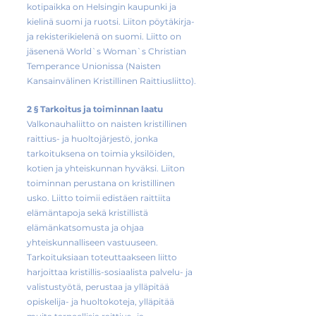
kotipaikka on Helsingin kaupunki ja
kielinä suomi ja ruotsi. Liiton pöytäkirja-
ja rekisterikielenä on suomi. Liitto on
jäsenenä World`s Woman`s Christian
Temperance Unionissa (Naisten
Kansainvälinen Kristillinen Raittiusliitto).
2 § Tarkoitus ja toiminnan laatu
Valkonauhaliitto on naisten kristillinen
raittius- ja huoltojärjestö, jonka
tarkoituksena on toimia yksilöiden,
kotien ja yhteiskunnan hyväksi. Liiton
toiminnan perustana on kristillinen
usko. Liitto toimii edistäen raittiita
elämäntapoja sekä kristillistä
elämänkatsomusta ja ohjaa
yhteiskunnalliseen vastuuseen.
Tarkoituksiaan toteuttaakseen liitto
harjoittaa kristillis-sosiaalista palvelu- ja
valistustyötä, perustaa ja ylläpitää
opiskelija- ja huoltokoteja, ylläpitää