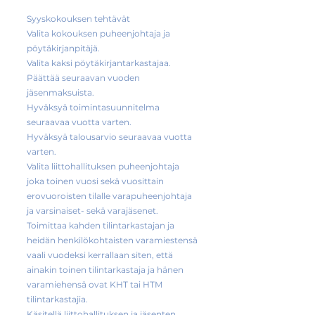
Syyskokouksen tehtävät
Valita kokouksen puheenjohtaja ja
pöytäkirjanpitäjä.
Valita kaksi pöytäkirjantarkastajaa.
Päättää seuraavan vuoden
jäsenmaksuista.
Hyväksyä toimintasuunnitelma
seuraavaa vuotta varten.
Hyväksyä talousarvio seuraavaa vuotta
varten.
Valita liittohallituksen puheenjohtaja
joka toinen vuosi sekä vuosittain
erovuoroisten tilalle varapuheenjohtaja
ja varsinaiset- sekä varajäsenet.
Toimittaa kahden tilintarkastajan ja
heidän henkilökohtaisten varamiestensä
vaali vuodeksi kerrallaan siten, että
ainakin toinen tilintarkastaja ja hänen
varamiehensä ovat KHT tai HTM
tilintarkastajia.
Käsitellä liittohallituksen ja jäsenten