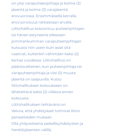
on yksi varapuheenjohtaja ja kolme (3)
jäsentä ja kolme (3) varajäsentä
erovuorossa. Ensimmäisellä kerralla
erovuoroisuus ratkaistaan arvalla.
Liittohallitus kokoontuu puheenjohtajan
tai hänen estyneenä ollessaan
jommankumman varapuheenjohtajan
kutsusta niin usein kuin asiat sitä
vaativat, kuitenkin vähintään kaksi (2)
kertaa vuodessa. Liittohallitus on
päätösvaltainen, kun puheenjohtaja tai
varapuheenjohtaja ja viisi (5) muuta
jäsentä on saapuvilla. Kutsu
liittohallituksen kokoukseen on
lähetettävä kaksi (2) viikkoa ennen
kokousta.
Liittohallituksen tehtävänä on:
Valvoa, että yhdistykset toimivat liiton
periaatteiden mukaan.
Olla yhdyssiteenä paikallisyhdistysten ja
henkilöjäsenten välillä.