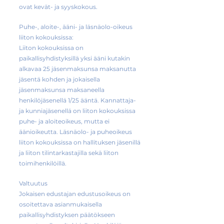
ovat kevät- ja syyskokous.
Puhe-, aloite-, ääni- ja läsnäolo-oikeus
liiton kokouksissa:
Liiton kokouksissa on
paikallisyhdistyksillä yksi ääni kutakin
alkavaa 25 jäsenmaksunsa maksanutta
jäsentä kohden ja jokaisella
jäsenmaksunsa maksaneella
henkilöjäsenellä 1/25 ääntä. Kannattaja-
ja kunniajäsenellä on liiton kokouksissa
puhe- ja aloiteoikeus, mutta ei
äänioikeutta. Läsnäolo- ja puheoikeus
liiton kokouksissa on hallituksen jäsenillä
ja liiton tilintarkastajilla sekä liiton
toimihenkilöillä.
Valtuutus
Jokaisen edustajan edustusoikeus on
osoitettava asianmukaisella
paikallisyhdistyksen päätökseen