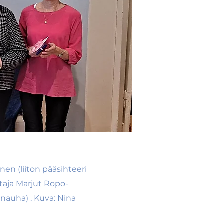
en (liiton pääsihteeri
taja Marjut Ropo-
nauha) . Kuva: Nina