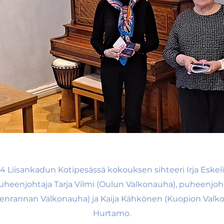
Liisankadun Kotipesässä kokouksen sihteeri Irja Eskelin
uheenjohtaja Tarja Vilmi (Oulun Valkonauha), puheenjoh
enrannan Valkonauha) ja Kaija Kähkönen (Kuopion Valko
Hurtamo.