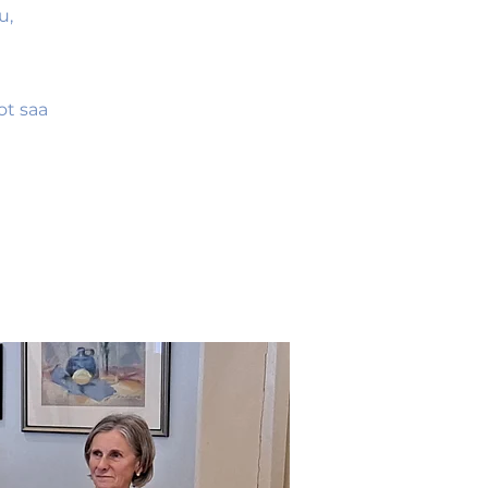
u,
ot saa