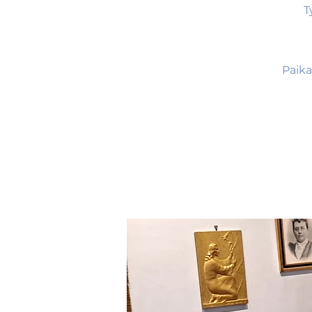
T
Paika