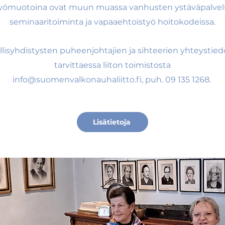
yömuotoina ovat muun muassa vanhusten ystäväpalvel
seminaaritoiminta ja vapaaehtoistyö hoitokodeissa.
llisyhdistysten puheenjohtajien ja sihteerien yhteystied
tarvittaessa liiton toimistosta
info@suomenvalkonauhaliitto.fi
, puh. 09 135 1268.
Lisätietoja