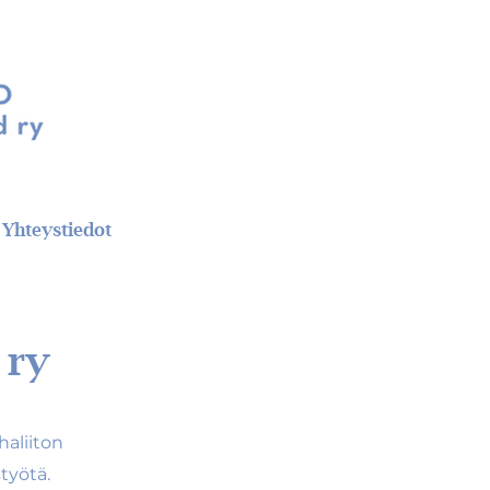
Yhteystiedot
 ry
aliiton
työtä.